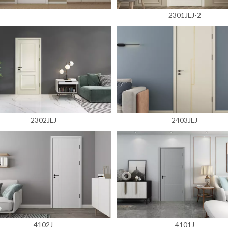
2301JLJ-2
2302JLJ
2403JLJ
4102J
4101J