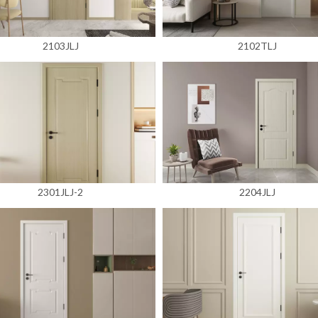
2103JLJ
2102TLJ
2301JLJ-2
2204JLJ