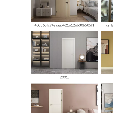
40d56bfc94aaaab4216126b30b505f1
92ff
2001J