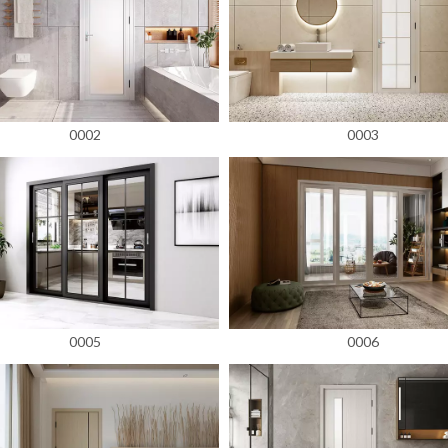
0002
0003
0005
0006