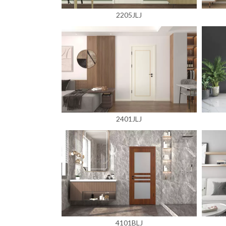
2205JLJ
2401JLJ
4101BLJ