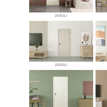
2101JLJ
2203JLJ