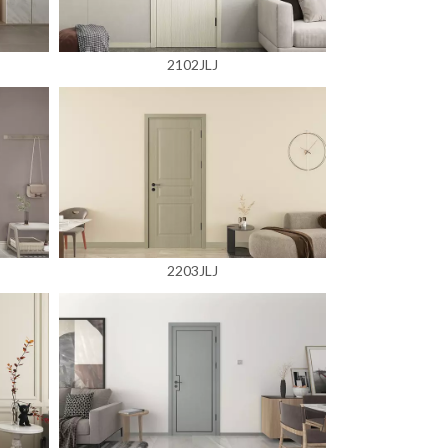
2102JLJ
2203JLJ