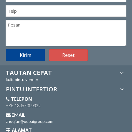
Kirim
Reset
TAUTAN CEPAT
kulit pintu veneer
PINTU INTERTIOR
TELEPON

+86-18057009922
EMAIL

zhoujun@oupaigroup.com
ALAMAT
