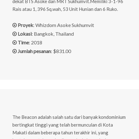
dekat BTS Asoke dan MRT Sukhumvit.Memiliki 3-1-96
Rais atau 1, 396 Sq.wah, 53 Unit Hunian dan 6 Ruko.
Proyek
: Whizdom Asoke Sukhumvit

Lokasi
: Bangkok, Thailand

Time
: 2018

Jumlah pesanan
: $831.00

The Beacon adalah salah satu dari banyak kondominium
bertingkat tinggi yang telah bermunculan di Kota
Makati dalam beberapa tahun terakhir ini, yang