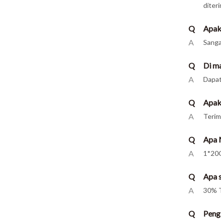
diter
Q
Apaka
A
Sanga
Q
Di m
A
Dapat
Q
Apak
A
Terim
Q
Apa
A
1*20G
Q
Apa 
A
30% T
Q
Peng