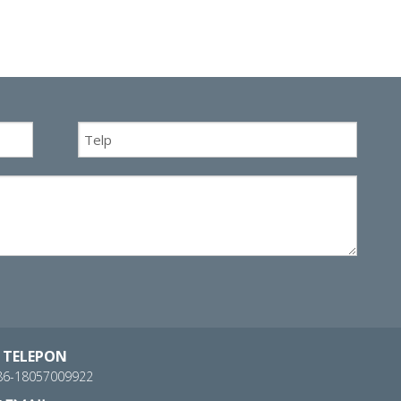
TELEPON
86-18057009922