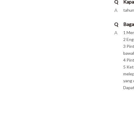
Q
Kapa
A
tahun
Q
Baga
A
1 Mem
2 Eng
3 Pin
bawah
4 Pin
5 Ket
melep
yang 
Dapa