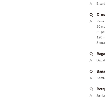
A
Bisa 
Q
Di m
A
Kami 
50 me
80 pe
120 m
Semua
Q
Baga
A
Dapat
Q
Baga
A
Kami 
Q
Bera
A
Jumla