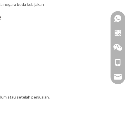
a negara beda kebijakan
?
+86-18
zhoujun
um atau setelah penjualan.
Garis
WeChat