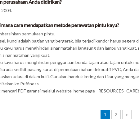
n perusahaan Anda didirikan?
 2004.
imana cara mendapatkan metode perawatan pintu kayu?
bersihkan permukaan pintu.
sel, kunci adalah bagian yang bergerak, bila terjadi kendor harus segera 
tu kayu harus menghindari sinar matahari langsung dan lampu yang kuat, p
 sinar matahari yang kuat.
tu kayu harus menghindari penggunaan benda tajam atau tajam untuk 
ika ada sedikit pasang surut di permukaan bahan dekoratif PVC, Anda d
askan udara di dalam kulit.Gunakan handuk kering dan tikar yang meng
ditekan ke Puffiness
t mencari PDF garansi melalui website, home page - RESOURCES- 
1
2
»