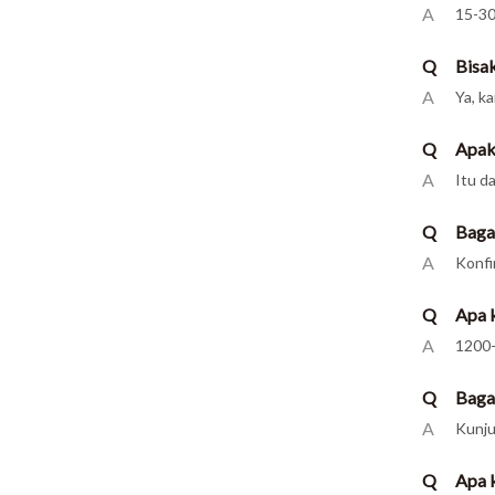
A
15-3
Q
Bisa
A
Ya, k
Q
Apak
A
Itu d
Q
Baga
A
Konfi
Q
Apa 
A
1200-
Q
Baga
A
Kunju
Q
Apa 