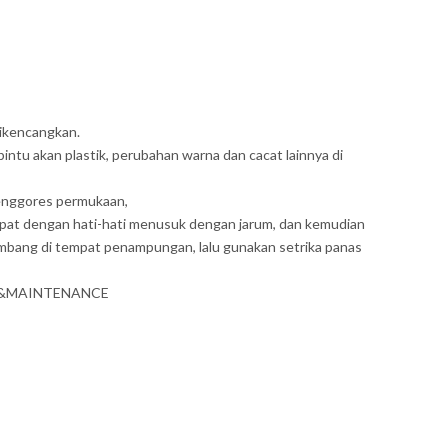
WhatsA
dikencangkan.
intu akan plastik, perubahan warna dan cacat lainnya di
menggores permukaan,
apat dengan hati-hati menusuk dengan jarum, dan kemudian
ambang di tempat penampungan, lalu gunakan setrika panas
CARE&MAINTENANCE