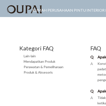
RUMAH
PERUSAHAAN
PINTU INTERIOR
Kategori FAQ
FAQ
Lain-lain
Q
Apaka
Mendapatkan Produk
A
Konst
Perawatan & Pemeliharaan
padat
Produk & Aksesoris
metod
penge
Q
Apak
A
Tidak
ketik