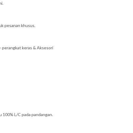
i.
tuk pesanan khusus.
 perangkat keras & Aksesori
u 100% L/C pada pandangan.