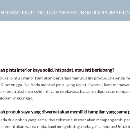
INSPIRASI
PINTU GULUNG
PROYEK UNGGULAN
SUMBER D
h pintu interior kayu solid, inti padat, atau inti berlubang?
ruksi pintu interior kami akan bervariasi menurut lini produk.Jika Anda m
 & berongga.Jika Anda mencari pintu yang dapat diwarnai, kami menawar
e konstruksi kayu solid.Inti yang direkayasa biasanya digunakan dengan 
lolaan lingkungan.
ah produk saya yang diwarnai akan memiliki tampilan yang sama 
 ada dua pohon yang sama, dan tekstur substrat akan mempengaruhi pen
a menentukan warna noda, kami menyebutnya sebagai campuran.Untuk in