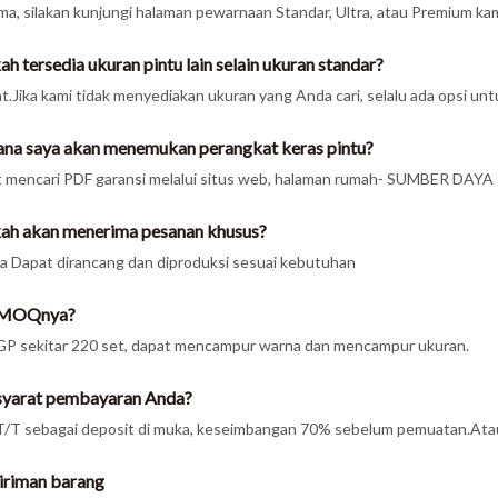
ima, silakan kunjungi halaman pewarnaan Standar, Ultra, atau Premium kam
h tersedia ukuran pintu lain selain ukuran standar?
t.Jika kami tidak menyediakan ukuran yang Anda cari, selalu ada opsi un
ana saya akan menemukan perangkat keras pintu?
 mencari PDF garansi melalui situs web, halaman rumah- SUMBER DAYA -
ah akan menerima pesanan khusus?
a Dapat dirancang dan diproduksi sesuai kebutuhan
 MOQnya?
P sekitar 220 set, dapat mencampur warna dan mencampur ukuran.
syarat pembayaran Anda?
/T sebagai deposit di muka, keseimbangan 70% sebelum pemuatan.Ata
iriman barang