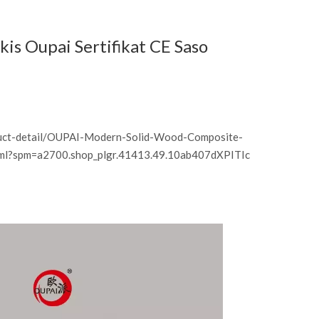
is Oupai Sertifikat CE Saso
duct-detail/OUPAI-Modern-Solid-Wood-Composite-
l?spm=a2700.shop_plgr.41413.49.10ab407dXPITIc