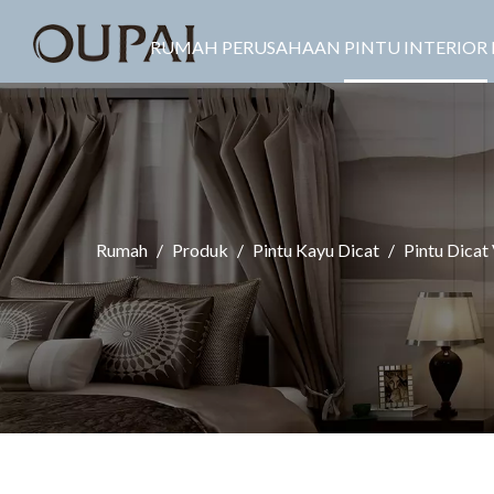
RUMAH
PERUSAHAAN
PINTU INTERIOR
Rumah
/
Produk
/
Pintu Kayu Dicat
/
Pintu Dicat