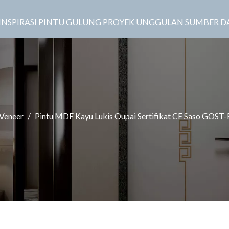
INSPIRASI
PINTU GULUNG
PROYEK UNGGULAN
SUMBER D
 Veneer
/
Pintu MDF Kayu Lukis Oupai Sertifikat CE Saso GOST-