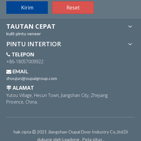
Kirim
Reset
TAUTAN CEPAT
kulit pintu veneer
PINTU INTERTIOR
TELEPON

+86-18057009922
EMAIL

zhoujun@oupaigroup.com
ALAMAT

Yutou Village, Hecun Town, Jiangshan City, Zhejiang
Province, China.
hak cipta
2021 Jiangshan Oupai Door Industry Co.,ltd.Di

dukung oleh
Leadong
.
Peta situs
.