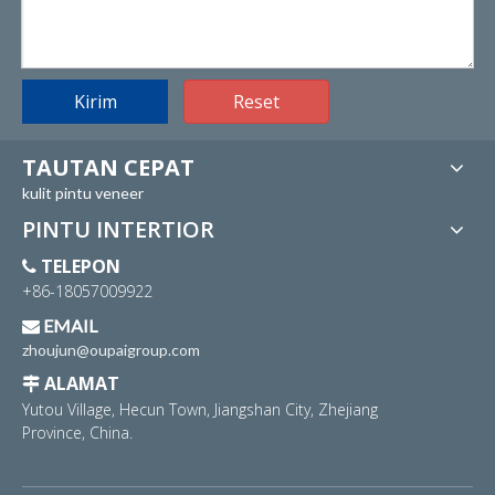
Kirim
Reset
TAUTAN CEPAT
kulit pintu veneer
PINTU INTERTIOR
TELEPON

+86-18057009922
EMAIL

zhoujun@oupaigroup.com
ALAMAT

Yutou Village, Hecun Town, Jiangshan City, Zhejiang
Province, China.