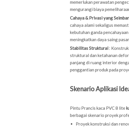
memerlukan perawatan pengeca
mengurangi biaya pemeliharaan
Cahaya & Privasi yang Seimba
cahaya alami sekaligus memasti
kebutuhan ganda pencahayaan ru
meningkatkan daya saing pasar
Stabilitas Struktural
: Konstruk
struktural dan ketahanan defo
panjang di ruang interior denga
penggantian produk pada proy
Skenario Aplikasi Ide
Pintu Prancis kaca PVC 8 ​​lite
k
berbagai skenario proyek profe
Proyek konstruksi dan ren