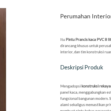
Perumahan Interior 
Itu
Pintu Prancis kaca PVC 8 ​​li
dirancang khusus untuk perus
interior, dan tim konstruksi rua
Deskripsi Produk
Mengadopsi
konstruksi rekay
panel kaca, menggabungkan est
fungsional bangunan modern. S
alami sekaligus memastikan priv
membuat pintu bebas perawatan