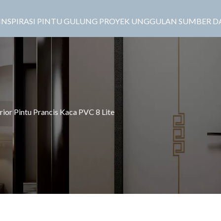
INSPIRASI
PINTU GULUNG
PROYEK UNGGULAN
SUMBER D
ior Pintu Prancis Kaca PVC 8 ​​Lite