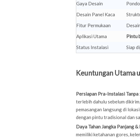
Gaya Desain
Pondo
Desain Panel Kaca
Strukt
Fitur Permukaan
Desain
Aplikasi Utama
Pintu 
Status Instalasi
Siap d
Keuntungan Utama un
Persiapan Pra-Instalasi Tanpa
terlebih dahulu sebelum dikiri
pemasangan langsung di lokas
dengan pintu tradisional dan s
Daya Tahan Jangka Panjang &
memiliki ketahanan gores, kele