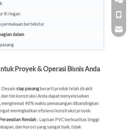
k
ur 8 ringan
+86-18
 permukaan bertekstur
zhoujun
bagian dalam
ipasang
Garis
tuk Proyek & Operasi Bisnis Anda
WeChat
: Desain
siap pasang
berarti produk telah dirakit
m, dan tim konstruksi Anda dapat menyelesaikan
i, menghemat 40% waktu pemasangan dibandingkan
WhatsA
angat meningkatkan efisiensi konstruksi proyek.
 Perawatan Rendah
: Lapisan PVC berkualitas tinggi
mbapan, dan korosi yang sangat baik, tidak