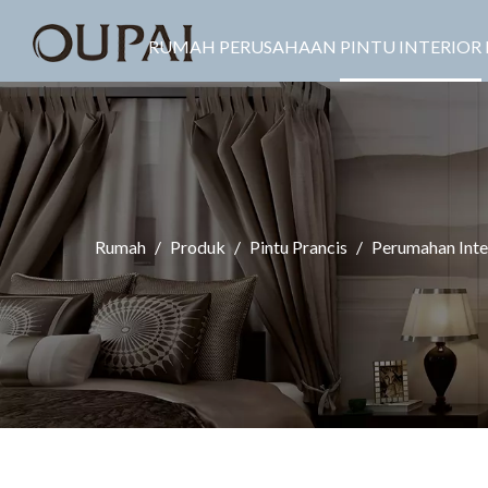
RUMAH
PERUSAHAAN
PINTU INTERIOR
Rumah
/
Produk
/
Pintu Prancis
/
Perumahan Inter