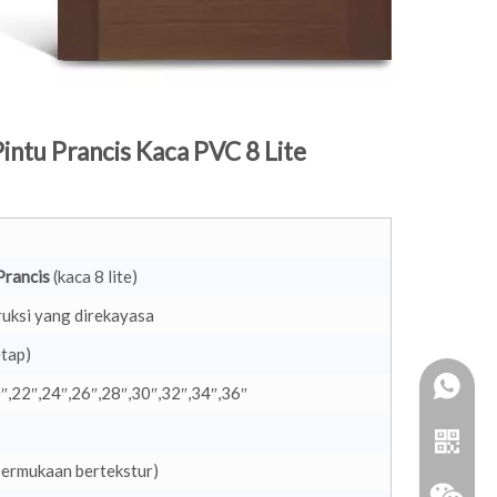
intu Prancis Kaca PVC 8 ​​Lite
Prancis
(kaca 8 lite)
uksi yang direkayasa
etap)
″,22″,24″,26″,28″,30″,32″,34″,36″
permukaan bertekstur)