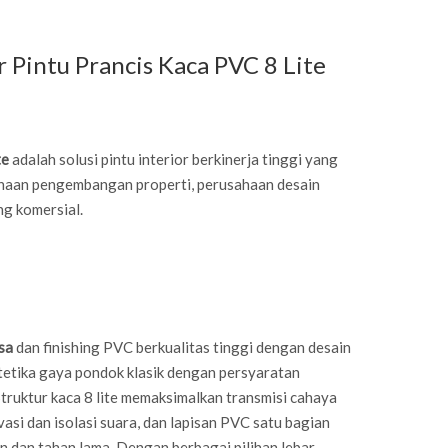
Pintu Prancis Kaca PVC 8 ​​Lite
te
adalah solusi pintu interior berkinerja tinggi yang
ahaan pengembangan properti, perusahaan desain
ng komersial.
asa
dan finishing PVC berkualitas tinggi dengan desain
etika gaya pondok klasik dengan persyaratan
truktur kaca 8 lite memaksimalkan transmisi cahaya
asi dan isolasi suara, dan lapisan PVC satu bagian
 dan tahan lama. Dengan berbagai pilihan lebar