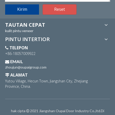
Kirim
Reset
TAUTAN CEPAT
kulit pintu veneer
PINTU INTERTIOR
TELEPON

+86-18057009922
EMAIL

zhoujun@oupaigroup.com
ALAMAT

Yutou Village, Hecun Town, Jiangshan City, Zhejiang
Province, China.
hak cipta
2021 Jiangshan Oupai Door Industry Co.,ltd.Di
