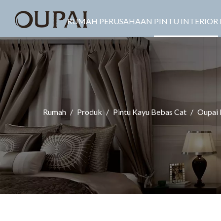
RUMAH
PERUSAHAAN
PINTU INTERIOR
Rumah
/
Produk
/
Pintu Kayu Bebas Cat
/
Oupai 