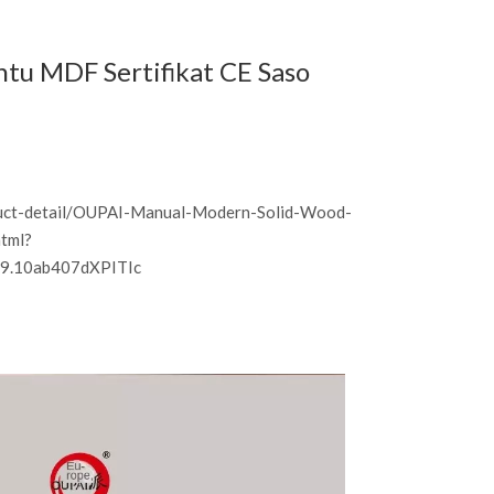
tu MDF Sertifikat CE Saso
duct-detail/OUPAI-Manual-Modern-Solid-Wood-
tml?
19.10ab407dXPITIc