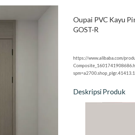
Oupai PVC Kayu Pin
GOST-R
https://www.alibaba.com/pro
Composite_1601741908686.h
spm=a2700.shop_plgr.41413.
Deskripsi Produk