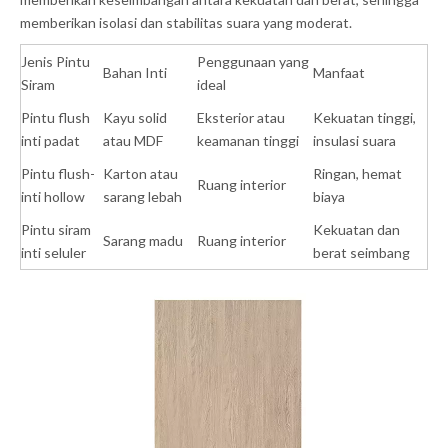
memberikan isolasi dan stabilitas suara yang moderat.
Jenis Pintu
Penggunaan yang
Bahan Inti
Manfaat
Siram
ideal
Pintu flush
Kayu solid
Eksterior atau
Kekuatan tinggi,
inti padat
atau MDF
keamanan tinggi
insulasi suara
Pintu flush-
Karton atau
Ringan, hemat
Ruang interior
inti hollow
sarang lebah
biaya
Pintu siram
Kekuatan dan
Sarang madu
Ruang interior
inti seluler
berat seimbang