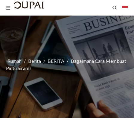
Rumah
/
Berita
/
BERITA
/
Bagaimana Cara Membuat
Pintu Siram?