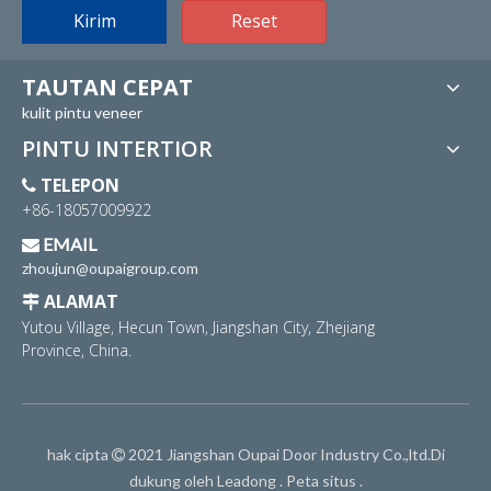
Kirim
Reset
TAUTAN CEPAT
kulit pintu veneer
PINTU INTERTIOR
TELEPON

+86-18057009922
EMAIL

zhoujun@oupaigroup.com
ALAMAT

Yutou Village, Hecun Town, Jiangshan City, Zhejiang
Province, China.
hak cipta
2021 Jiangshan Oupai Door Industry Co.,ltd.Di

dukung oleh
Leadong
.
Peta situs
.