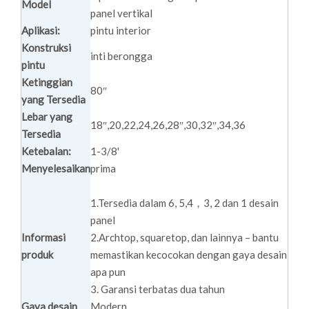
Model
panel vertikal
Aplikasi:
pintu interior
Konstruksi
inti berongga
pintu
Ketinggian
80″
yang Tersedia
Lebar yang
18″,20,22,24,26,28″,30,32″,34,36
Tersedia
Ketebalan:
1-3/8'
Menyelesaikan
prima
1.Tersedia dalam 6, 5,4，3, 2 dan 1 desain
panel
Informasi
2.Archtop, squaretop, dan lainnya – bantu
produk
memastikan kecocokan dengan gaya desain
apa pun
3. Garansi terbatas dua tahun
Gaya desain
Modern