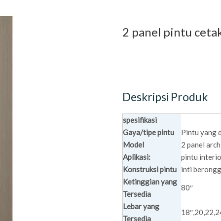
2 panel pintu cet
Deskripsi Produk
spesifikasi
Gaya/tipe pintu
Pintu yang 
Model
2 panel arc
Aplikasi:
pintu interi
Konstruksi pintu
inti berong
Ketinggian yang
80″
Tersedia
Lebar yang
18″,20,22,2
Tersedia