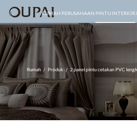
RUMAH
PERUSAHAAN
PINTU INTERIOR
Rumah
/
Produk
/
2 panel pintu cetakan PVC leng