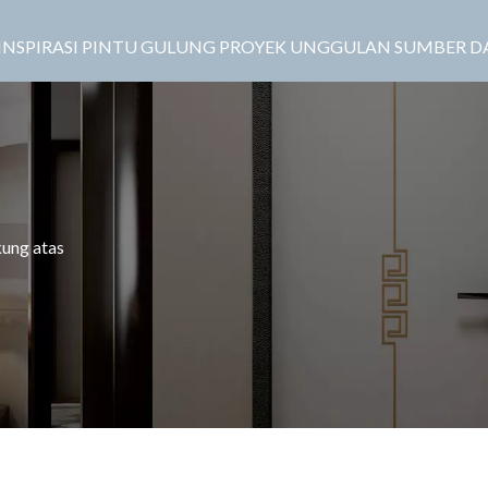
INSPIRASI
PINTU GULUNG
PROYEK UNGGULAN
SUMBER D
kung atas