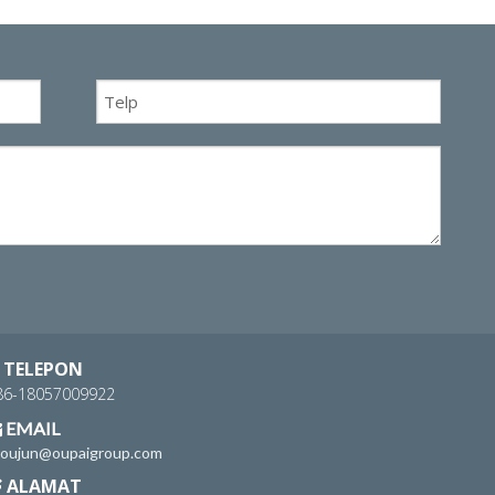
WhatsA
TELEPON
86-18057009922
EMAIL

houjun@oupaigroup.com
ALAMAT
