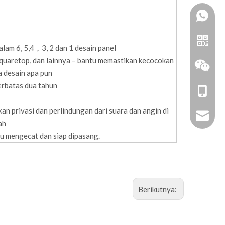
alam 6, 5,4，3, 2 dan 1 desain panel
squaretop, dan lainnya – bantu memastikan kecocokan
 desain apa pun
terbatas dua tahun
+86-18
an privasi dan perlindungan dari suara dan angin di
zhoujun
ah
lu mengecat dan siap dipasang.
Garis
Berikutnya:
WeChat