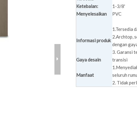
Ketebalan:
1-3/8'
Menyelesaikan
PVC
1.Tersedia d
2.Archtop, 
Informasi produk
dengan gaya
3. Garansi 
Gaya desain
transisi
1.Menyediak
Manfaat
seluruh rum
2. Tidak per