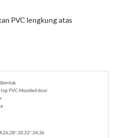
akan PVC lengkung atas
dibentuk
h top PVC Moulded door
or
ga
4,26,28″,30,32″,34,36