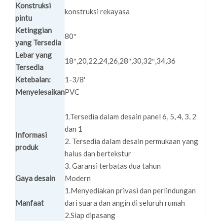
Konstruksi
konstruksi rekayasa
pintu
Ketinggian
80″
yang Tersedia
Lebar yang
18″,20,22,24,26,28″,30,32″,34,36
Tersedia
Ketebalan:
1-3/8'
Menyelesaikan
PVC
1.Tersedia dalam desain panel 6, 5, 4, 3, 2
dan 1
Informasi
2. Tersedia dalam desain permukaan yang
produk
halus dan bertekstur
3. Garansi terbatas dua tahun
Gaya desain
Modern
1.Menyediakan privasi dan perlindungan
Manfaat
dari suara dan angin di seluruh rumah
2.Siap dipasang