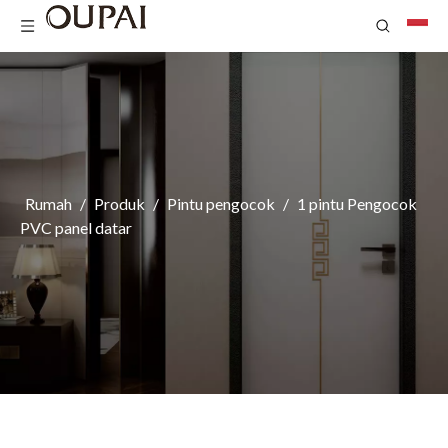
Rumah
/
Produk
/
Pintu pengocok
/
1 pintu Pengocok
PVC panel datar