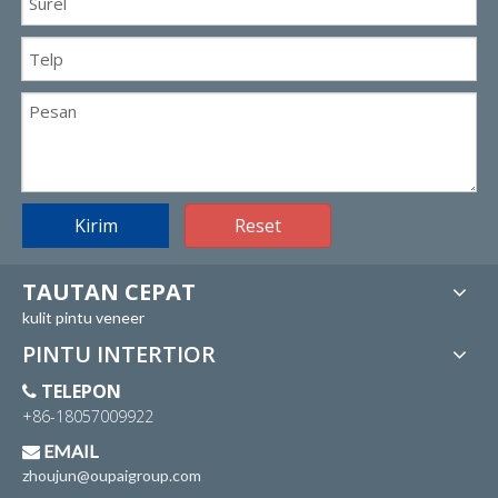
Kirim
Reset
TAUTAN CEPAT
kulit pintu veneer
PINTU INTERTIOR
TELEPON

+86-18057009922
EMAIL

zhoujun@oupaigroup.com